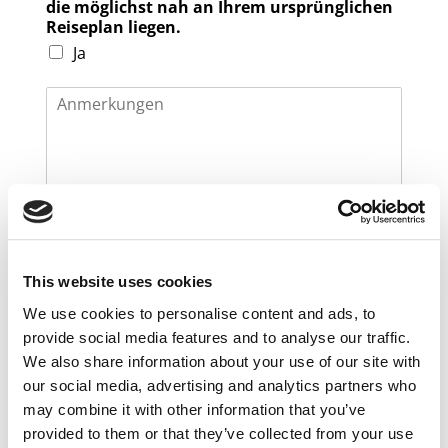
die möglichst nah an Ihrem ursprünglichen
*
Reiseplan liegen.
Ja
A
n
m
e
r
k
u
n
Captcha
*
g
3
+
9
=
e
This website uses cookies
n
We use cookies to personalise content and ads, to
DSGVO-Vereinbarung
*
provide social media features and to analyse our traffic.
Ich stimme der Verarbeitung meiner
We also share information about your use of our site with
persönlichen Daten gemäß der
our social media, advertising and analytics partners who
Datenschutzrichtlinie
zum Zwecke der
may combine it with other information that you’ve
Bearbeitung meiner Anfrage zu.
provided to them or that they’ve collected from your use