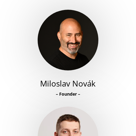
Miloslav Novák
–
Founder
–