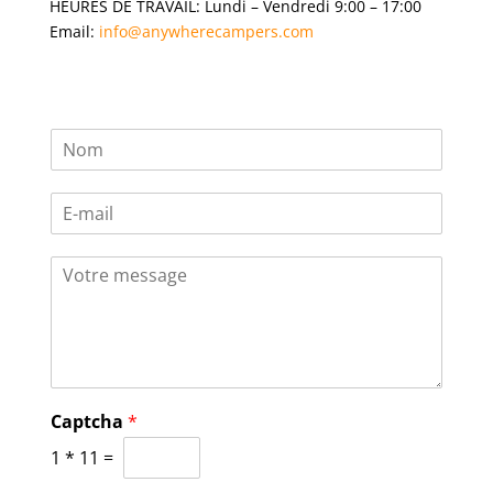
HEURES DE TRAVAIL: Lundi – Vendredi 9:00 – 17:00
Email:
info@anywherecampers.com
N
o
m
E
*
-
m
V
a
o
i
t
l
r
*
e
m
e
s
Captcha
*
s
1
*
11
=
a
g